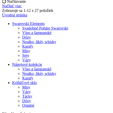
Načítavanie
Načítať viac
Zobrazuje sa 1-12 z 27 položiek
Úvodná stránka
Swarovski Elements
Svadobné Poháre Swarovski
Víno a šampanské
Dózy
Nealko, likér, whisky
Karafy
Misy
Sety
Vázy
Nápojové kolekcie
Víno a šampanské
Nealko, likér, whisky
Karafy
Krištáľové sklo
Misy
Vázy
Tácky
Dózy
Ostatné