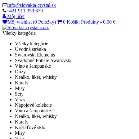
info@slovakia-crystal.sk
+421 911 359 679
Môj účet
Môj wishlist (
0
Položky
)
0
Košík:
Produkty
-
0,00 €
Všetky kategórie
Všetky kategórie
Úvodná stránka
Swarovski Elements
Svadobné Poháre Swarovski
Víno a šampanské
Dózy
Nealko, likér, whisky
Karafy
Misy
Sety
Vázy
Nápojové kolekcie
Víno a šampanské
Nealko, likér, whisky
Karafy
Krištáľové sklo
Misy
Vázy