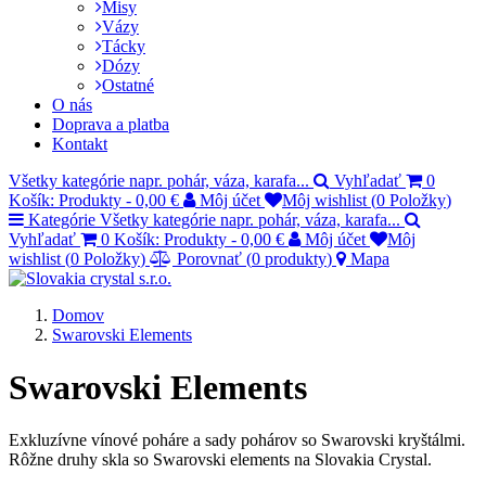
Misy
Vázy
Tácky
Dózy
Ostatné
O nás
Doprava a platba
Kontakt
Všetky kategórie
napr. pohár, váza, karafa...
Vyhľadať
0
Košík:
Produkty
-
0,00 €
Môj účet
Môj wishlist (
0
Položky
)
Kategórie
Všetky kategórie
napr. pohár, váza, karafa...
Vyhľadať
0
Košík:
Produkty
-
0,00 €
Môj účet
Môj
wishlist (
0
Položky
)
Porovnať (
0
produkty
)
Mapa
Domov
Swarovski Elements
Swarovski Elements
Exkluzívne vínové poháre a sady pohárov so Swarovski kryštálmi.
Rôžne druhy skla so Swarovski elements na Slovakia Crystal.