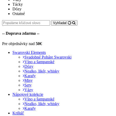
Tácky
Dózy
Ostatné
Vyhľadať
-- Doprava zdarma --
Pre objednávky nad
50€
Swarovski Elements
Svadobné Poháre Swarovski
Víno a šampanské
Dózy
Nealko, likér, whisky
Karafy
Misy
Sety
Vázy
Nápojové kolekcie
Víno a šampanské
Nealko, likér, whisky
Karafy
Krištáľ