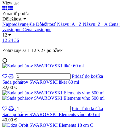
View as:
Zoradiť podľa:
Dôležitosť
Najpredávanejšie
Dôležitosť
Názvu: A - Z
Názvu: Z - A
Cena:
vzostupne
Cena: zostupne
12
12
24
36
Zobrazuje sa 1-12 z 27 položiek
Pridať do košíka
Sada pohárov SWAROVSKI likér 60 ml
32,00 €
Pridať do košíka
Sada pohárov SWAROVSKI Elements víno 500 ml
40,00 €