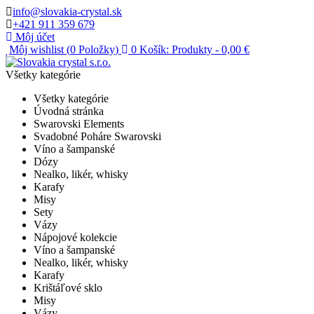
info@slovakia-crystal.sk
+421 911 359 679
Môj účet
Môj wishlist (
0
Položky
)
0
Košík:
Produkty
-
0,00 €
Všetky kategórie
Všetky kategórie
Úvodná stránka
Swarovski Elements
Svadobné Poháre Swarovski
Víno a šampanské
Dózy
Nealko, likér, whisky
Karafy
Misy
Sety
Vázy
Nápojové kolekcie
Víno a šampanské
Nealko, likér, whisky
Karafy
Krištáľové sklo
Misy
Vázy