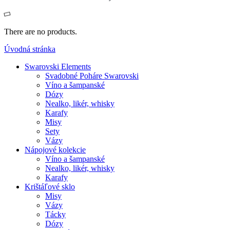
There are no products.
Úvodná stránka
Swarovski Elements
Svadobné Poháre Swarovski
Víno a šampanské
Dózy
Nealko, likér, whisky
Karafy
Misy
Sety
Vázy
Nápojové kolekcie
Víno a šampanské
Nealko, likér, whisky
Karafy
Krištáľové sklo
Misy
Vázy
Tácky
Dózy