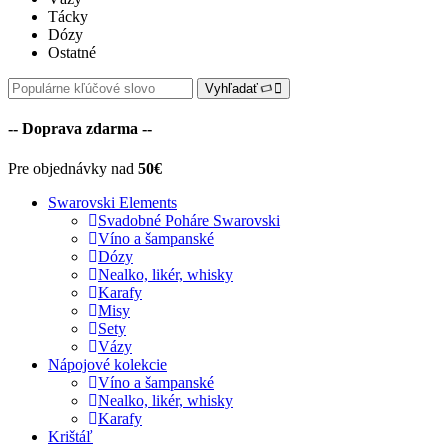
Tácky
Dózy
Ostatné
Vyhľadať
-- Doprava zdarma --
Pre objednávky nad
50€
Swarovski Elements
Svadobné Poháre Swarovski
Víno a šampanské
Dózy
Nealko, likér, whisky
Karafy
Misy
Sety
Vázy
Nápojové kolekcie
Víno a šampanské
Nealko, likér, whisky
Karafy
Krištáľ