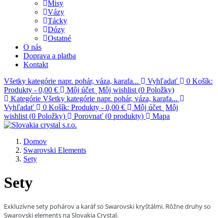
Misy
Vázy
Tácky
Dózy
Ostatné
O nás
Doprava a platba
Kontakt
Všetky kategórie
napr. pohár, váza, karafa...
Vyhľadať
0
Košík:
Produkty
-
0,00 €
Môj účet
Môj wishlist (
0
Položky
)
Kategórie
Všetky kategórie
napr. pohár, váza, karafa...
Vyhľadať
0
Košík:
Produkty
-
0,00 €
Môj účet
Môj
wishlist (
0
Položky
)
Porovnať (
0
produkty
)
Mapa
Domov
Swarovski Elements
Sety
Sety
Exkluzívne sety pohárov a karáf
so Swarovski kryštálmi. Rôžne druhy so
Swarovski elements na Slovakia Crystal.