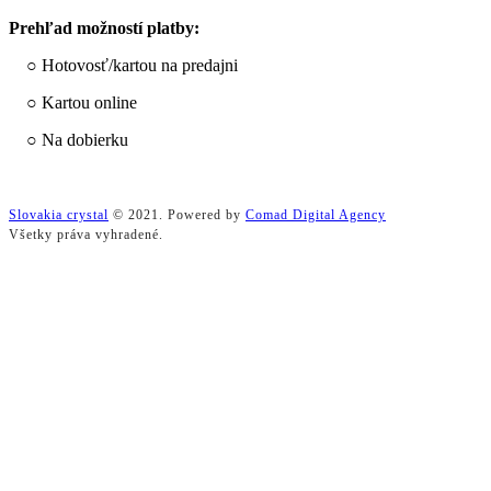
Prehľad možností platby:
○ Hotovosť/kartou na predajni
○ Kartou online
○ Na dobierku
Slovakia crystal
© 2021. Powered by
Comad Digital Agency
Všetky práva vyhradené.