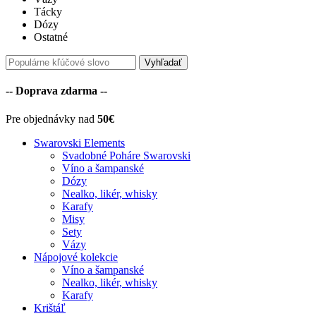
Tácky
Dózy
Ostatné
Vyhľadať
-- Doprava zdarma --
Pre objednávky nad
50€
Swarovski Elements
Svadobné Poháre Swarovski
Víno a šampanské
Dózy
Nealko, likér, whisky
Karafy
Misy
Sety
Vázy
Nápojové kolekcie
Víno a šampanské
Nealko, likér, whisky
Karafy
Krištáľ