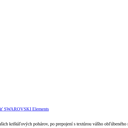
ziť SWAROVSKI Elements
ašich krištáľových pohárov, po prepojení s textúrou vášho obľúbeného n