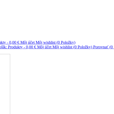
ukty
-
0,00 €
Môj účet
Môj wishlist (
0
Položky
)
ošík:
Produkty
-
0,00 €
Môj účet
Môj wishlist (
0
Položky
)
Porovnať (
0