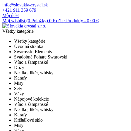
info@slovakia-crystal.sk
+421 911 359 679
Môj účet
Môj wishlist (
0
Položky
)
0
Košík:
Produkty
-
0,00 €
Všetky kategórie
Všetky kategórie
Úvodná stránka
Swarovski Elements
Svadobné Poháre Swarovski
Víno a šampanské
Dózy
Nealko, likér, whisky
Karafy
Misy
Sety
Vázy
Nápojové kolekcie
Víno a šampanské
Nealko, likér, whisky
Karafy
Krištáľové sklo
Misy
Vázy