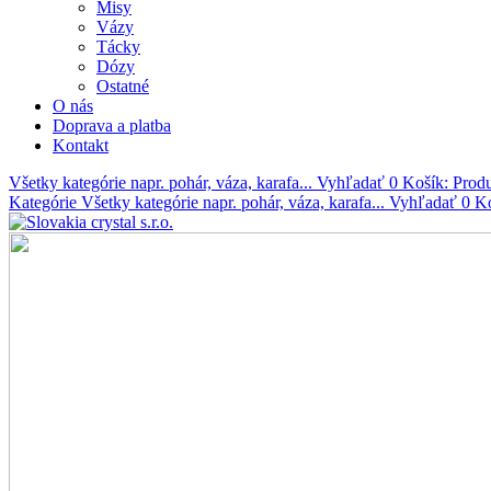
Misy
Vázy
Tácky
Dózy
Ostatné
O nás
Doprava a platba
Kontakt
Všetky kategórie
napr. pohár, váza, karafa...
Vyhľadať
0
Košík:
Prod
Kategórie
Všetky kategórie
napr. pohár, váza, karafa...
Vyhľadať
0
K