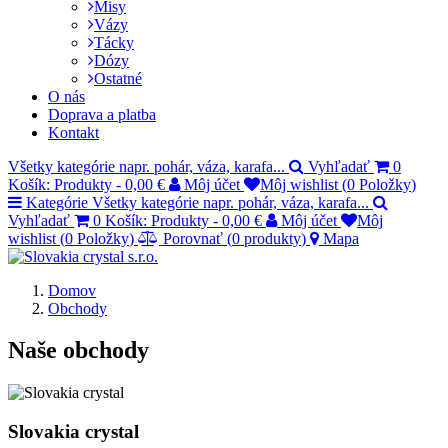
Misy
Vázy
Tácky
Dózy
Ostatné
O nás
Doprava a platba
Kontakt
Všetky kategórie
napr. pohár, váza, karafa...
Vyhľadať
0
Košík:
Produkty
-
0,00 €
Môj účet
Môj wishlist (
0
Položky
)
Kategórie
Všetky kategórie
napr. pohár, váza, karafa...
Vyhľadať
0
Košík:
Produkty
-
0,00 €
Môj účet
Môj
wishlist (
0
Položky
)
Porovnať (
0
produkty
)
Mapa
Domov
Obchody
Naše obchody
Slovakia crystal