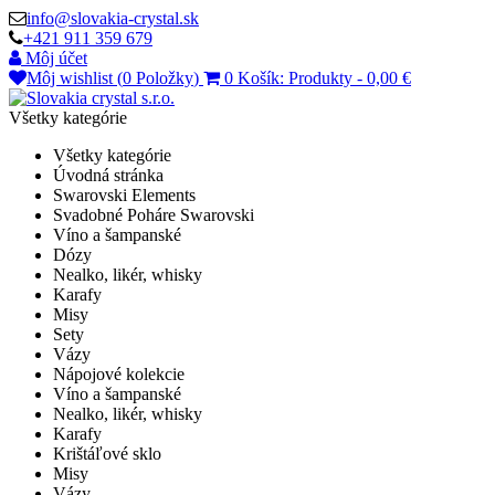
info@slovakia-crystal.sk
+421 911 359 679
Môj účet
Môj wishlist (
0
Položky
)
0
Košík:
Produkty
-
0,00 €
Všetky kategórie
Všetky kategórie
Úvodná stránka
Swarovski Elements
Svadobné Poháre Swarovski
Víno a šampanské
Dózy
Nealko, likér, whisky
Karafy
Misy
Sety
Vázy
Nápojové kolekcie
Víno a šampanské
Nealko, likér, whisky
Karafy
Krištáľové sklo
Misy
Vázy