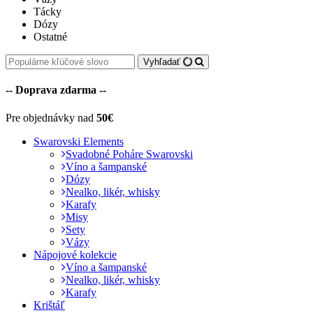
Tácky
Dózy
Ostatné
Vyhľadať
-- Doprava zdarma --
Pre objednávky nad
50€
Swarovski Elements
Svadobné Poháre Swarovski
Víno a šampanské
Dózy
Nealko, likér, whisky
Karafy
Misy
Sety
Vázy
Nápojové kolekcie
Víno a šampanské
Nealko, likér, whisky
Karafy
Krištáľ